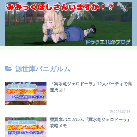
源世庫パニガルム
『冥氷竜ジェロドーラ』12人パーティで高
源世庫パニガルム
速周回！
2024.07.16
昏冥庫パニガルム『冥氷竜ジェロドーラ』
源世庫パニガルム
攻略メモ