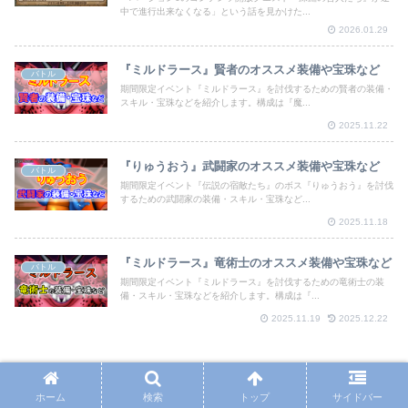
中で進行出来なくなる」という話を見かけた...
2026.01.29
『ミルドラース』賢者のオススメ装備や宝珠など
バトル
期間限定イベント『ミルドラース』を討伐するための賢者の装備・
スキル・宝珠などを紹介します。構成は『魔...
2025.11.22
『りゅうおう』武闘家のオススメ装備や宝珠など
バトル
期間限定イベント『伝説の宿敵たち』のボス『りゅうおう』を討伐
するための武闘家の装備・スキル・宝珠など...
2025.11.18
『ミルドラース』竜術士のオススメ装備や宝珠など
バトル
期間限定イベント『ミルドラース』を討伐するための竜術士の装
備・スキル・宝珠などを紹介します。構成は『...
2025.11.19
2025.12.22
ホーム
検索
トップ
サイドバー
『りゅうおう』武闘家のオススメ装備や