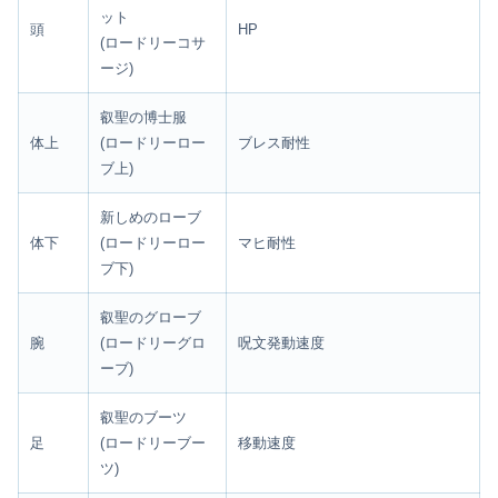
ット
頭
HP
(ロードリーコサ
ージ)
叡聖の博士服
体上
(ロードリーロー
ブレス耐性
ブ上)
新しめのローブ
体下
(ロードリーロー
マヒ耐性
ブ下)
叡聖のグローブ
腕
(ロードリーグロ
呪文発動速度
ーブ)
叡聖のブーツ
足
(ロードリーブー
移動速度
ツ)