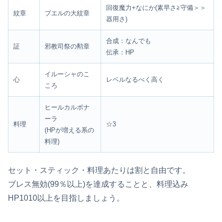
回復魔力+なにか(素早さ≧守備＞＞
紋章
ブエルの大紋章
器用さ)
合成：なんでも
証
邪教司祭の勲章
伝承：HP
イルーシャのこ
心
レベルなるべく高く
ころ
ヒールカルボナ
ーラ
料理
☆3
(HPが増える系の
料理)
セット・スティック・料理あたりは割と自由です。
ブレス無効(99％以上)を達成することと、料理込み
HP1010以上を目指しましょう。