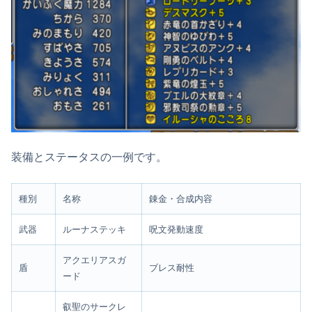
装備とステータスの一例です。
種別
名称
錬金・合成内容
武器
ルーナステッキ
呪文発動速度
アクエリアスガ
盾
ブレス耐性
ード
叡聖のサークレ