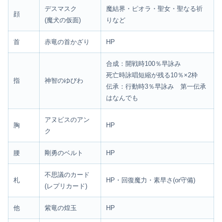
デスマスク
魔結界・ピオラ・聖女・聖なる祈
顔
(魔犬の仮面)
りなど
首
赤竜の首かざり
HP
合成：開戦時100％早詠み
死亡時詠唱短縮が残る10％×2枠
指
神智のゆびわ
伝承：行動時3％早詠み 第一伝承
はなんでも
アヌビスのアン
胸
HP
ク
腰
剛勇のベルト
HP
不思議のカード
札
HP・回復魔力・素早さ(or守備)
(レプリカード)
他
紫竜の煌玉
HP