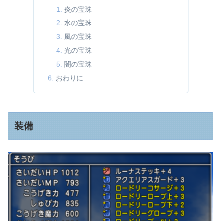
炎の宝珠
水の宝珠
風の宝珠
光の宝珠
闇の宝珠
おわりに
装備