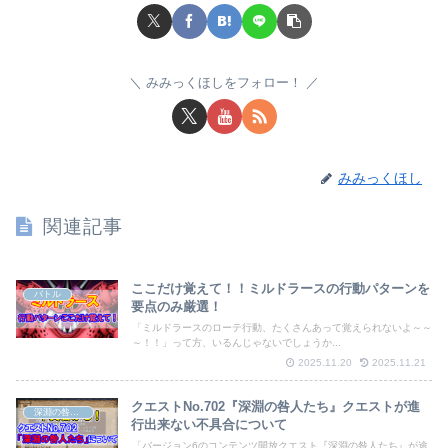
みみっくほしをフォロー！
みみっくほし
関連記事
ここだけ覚えて！！ミルドラースの行動パターンを
バトル
要点のみ厳選！
「ミルドラースのローテ行動、たくさんあって覚えられないよ～～
～！！」って方、いるんじゃないでしょうか...
2025.11.20
2025.11.21
クエストNo.702『深淵の咎人たち』クエストが進
深淵の咎人たち
行出来ない不具合について
「バージョン6のコンテンツ開放クエスト『深淵の咎人たち』が途