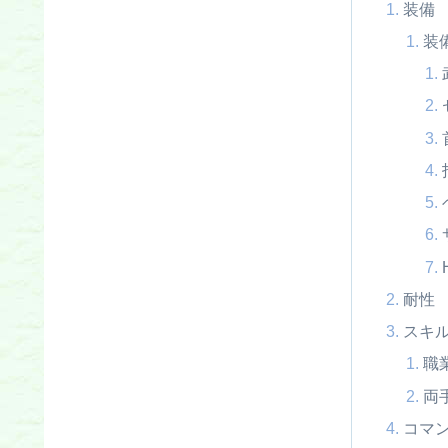
装備
装
耐性
スキ
職
両
コマ