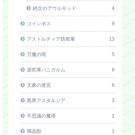
絶念のアウルモッド
4
コインボス
9
アストルティア防衛軍
13
万魔の塔
5
源世庫パニガルム
8
王家の迷宮
8
異界アスタルジア
3
不思議の魔塔
1
輝晶獣
1