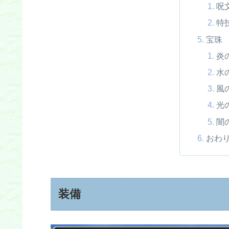
呪
特
宝珠
炎
水
風
光
闇
おわ
装備