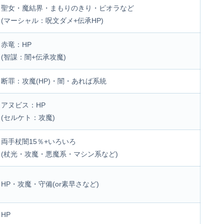
聖女・魔結界・まもりのきり・ピオラなど
(マーシャル：呪文ダメ+伝承HP)
赤竜：HP
(智謀：闇+伝承攻魔)
断罪：攻魔(HP)・闇・あれば系統
アヌビス：HP
(セルケト：攻魔)
両手杖闇15％+いろいろ
(杖光・攻魔・悪魔系・マシン系など)
HP・攻魔・守備(or素早さなど)
HP