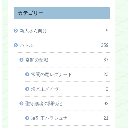
カテゴリー
新人さん向け
5
バトル
259
常闇の聖戦
37
常闇の竜レグナード
23
海冥主メイヴ
2
聖守護者の闘戦記
92
羅刹王バラシュナ
21