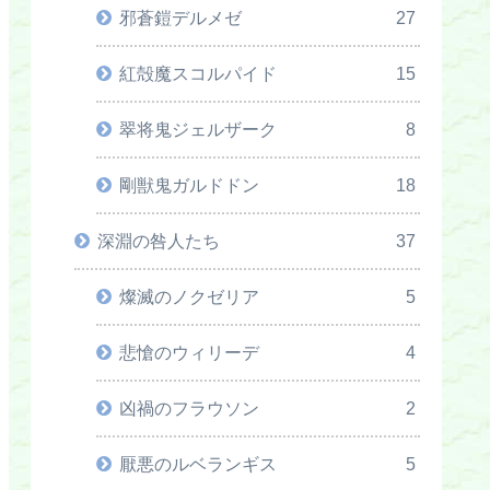
邪蒼鎧デルメゼ
27
紅殻魔スコルパイド
15
翠将鬼ジェルザーク
8
剛獣鬼ガルドドン
18
深淵の咎人たち
37
燦滅のノクゼリア
5
悲愴のウィリーデ
4
凶禍のフラウソン
2
厭悪のルベランギス
5