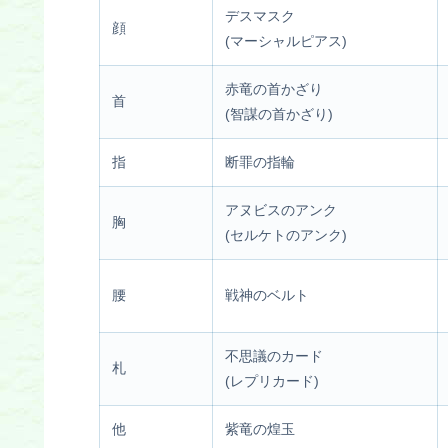
デスマスク
顔
(マーシャルピアス)
赤竜の首かざり
首
(智謀の首かざり)
指
断罪の指輪
アヌビスのアンク
胸
(セルケトのアンク)
腰
戦神のベルト
不思議のカード
札
(レプリカード)
他
紫竜の煌玉