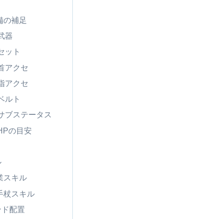
備の補足
武器
セット
首アクセ
指アクセ
ベルト
サブステータス
HPの目安
ル
業スキル
手杖スキル
ンド配置